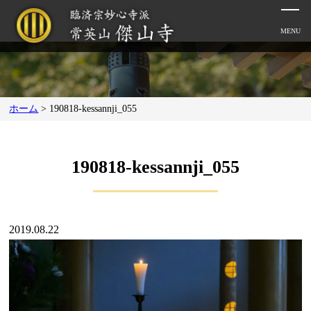
ホーム
>
190818-kessannji_055
190818-kessannji_055
2019.08.22