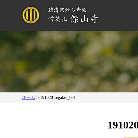
ホーム
>
191020-segakie_001
191020