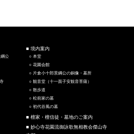
境内案内
景綱公
本堂
花園会館
片倉小十郎景綱公の銅像・墓所
寺
観音堂（十一面子安観音菩薩）
散歩道
松前家の墓
初代谷風の墓
檀家・檀信徒・墓地のご案内
妙心寺花園流御詠歌無相教会傑山寺