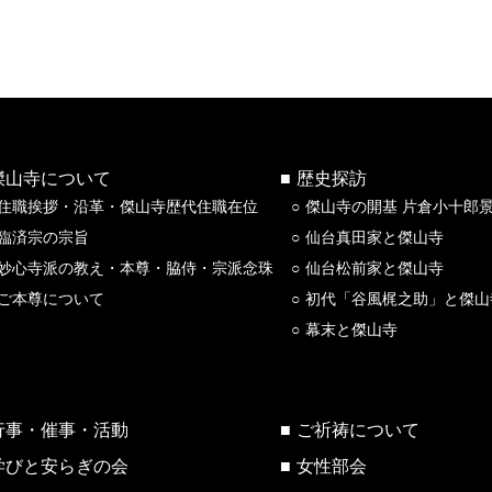
傑山寺について
歴史探訪
住職挨拶・沿革・傑山寺歴代住職在位
傑山寺の開基 片倉小十郎
臨済宗の宗旨
仙台真田家と傑山寺
妙心寺派の教え・本尊・脇侍・宗派念珠
仙台松前家と傑山寺
ご本尊について
初代「谷風梶之助」と傑山
幕末と傑山寺
行事・催事・活動
ご祈祷について
学びと安らぎの会
女性部会