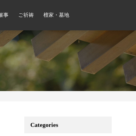
催事
ご祈祷
檀家・墓地
Categories