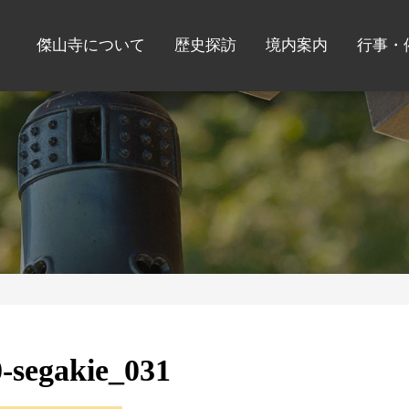
傑山寺について
歴史探訪
境内案内
行事・
-segakie_031