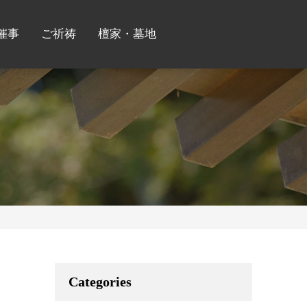
催事
ご祈祷
檀家・墓地
Categories