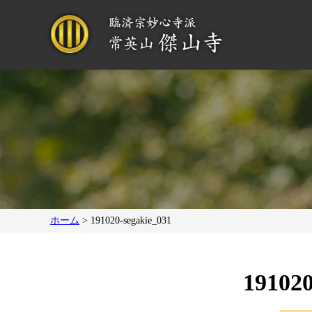
ホーム
>
191020-segakie_031
191020