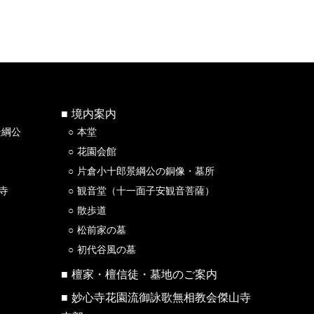
境内案内
景綱公
本堂
花園会館
片倉小十郎景綱公の銅像・墓所
寺
観音堂（十一面子安観音菩薩）
散歩道
松前家の墓
初代谷風の墓
檀家・檀信徒・墓地のご案内
妙心寺花園流御詠歌無相教会傑山寺