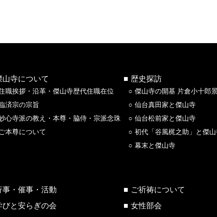
傑山寺について
歴史探訪
住職挨拶・沿革・傑山寺歴代住職在位
傑山寺の開基 片倉小十郎
臨済宗の宗旨
仙台真田家と傑山寺
妙心寺派の教え・本尊・脇侍・宗派念珠
仙台松前家と傑山寺
ご本尊について
初代「谷風梶之助」と傑山
幕末と傑山寺
行事・催事・活動
ご祈祷について
学びと安らぎの会
女性部会