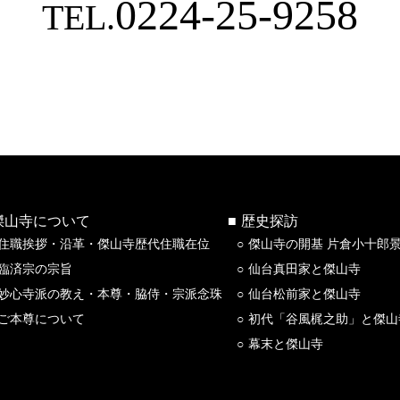
0224-25-9258
TEL.
傑山寺について
歴史探訪
住職挨拶・沿革・傑山寺歴代住職在位
傑山寺の開基 片倉小十郎
臨済宗の宗旨
仙台真田家と傑山寺
妙心寺派の教え・本尊・脇侍・宗派念珠
仙台松前家と傑山寺
ご本尊について
初代「谷風梶之助」と傑山
幕末と傑山寺