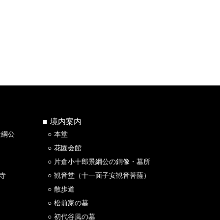
境内案内
景綱公
本堂
花園会館
片倉小十郎景綱公の銅像・墓所
寺
観音堂（十一面子安観音菩薩）
散歩道
松前家の墓
初代谷風の墓