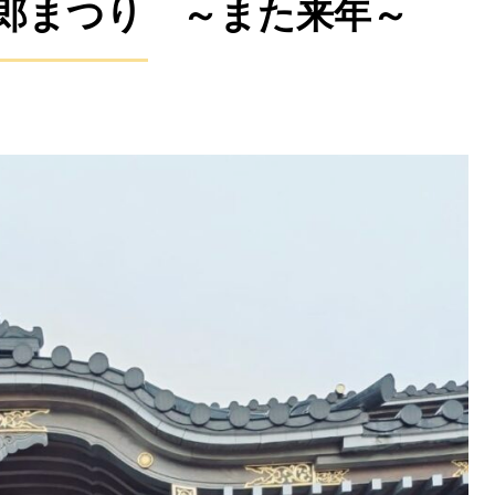
郎まつり ～また来年～