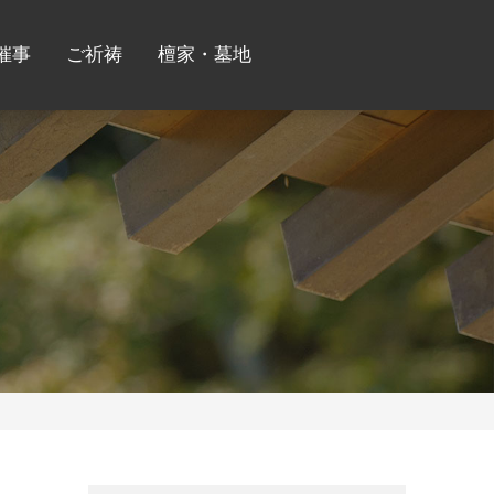
催事
ご祈祷
檀家・墓地