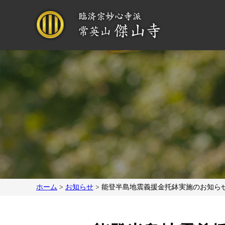
ホーム
>
お知らせ
>
能登半島地震義援金托鉢実施のお知ら