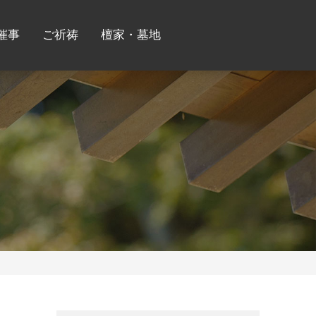
催事
ご祈祷
檀家・墓地