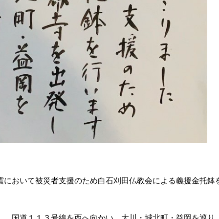
において被災者支援のため白石刈田仏教会による義援金托鉢
、国道１１３号線を西へ向かい、大川・城北町・益岡を巡り