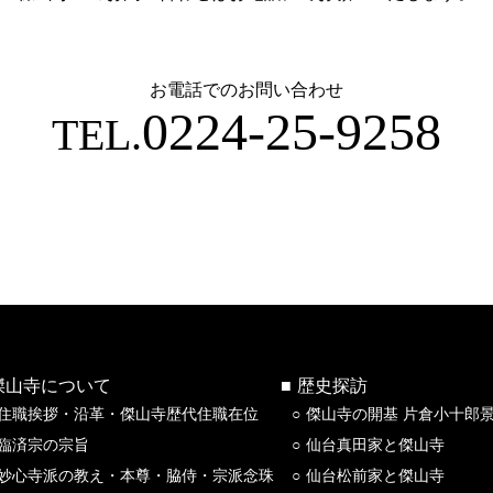
お電話でのお問い合わせ
0224-25-9258
TEL.
傑山寺について
歴史探訪
住職挨拶・沿革・傑山寺歴代住職在位
傑山寺の開基 片倉小十郎
臨済宗の宗旨
仙台真田家と傑山寺
妙心寺派の教え・本尊・脇侍・宗派念珠
仙台松前家と傑山寺