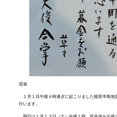
冠省
１月１日午後４時過ぎに起こりました能登半島地震
行います。
期日は１月１３日（土）午後１時 延命寺を出発し