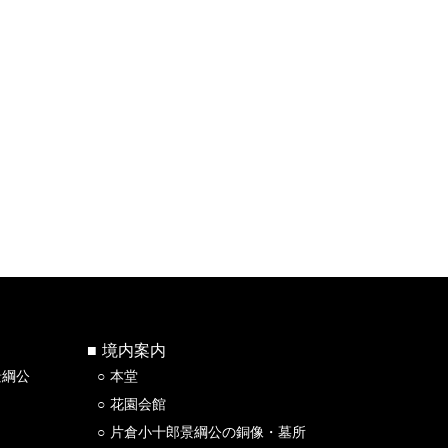
境内案内
景綱公
本堂
花園会館
片倉小十郎景綱公の銅像・墓所