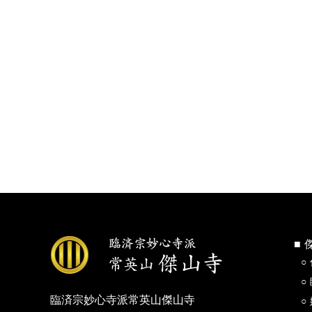
臨済宗妙心寺派常英山傑山寺