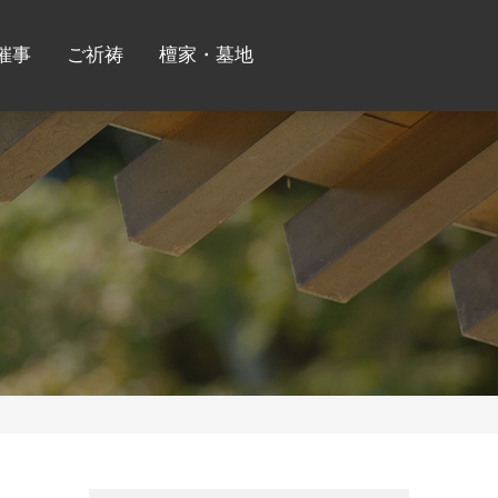
催事
ご祈祷
檀家・墓地