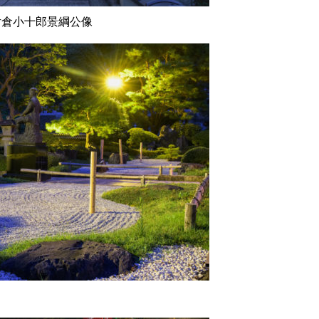
片倉小十郎景綱公像