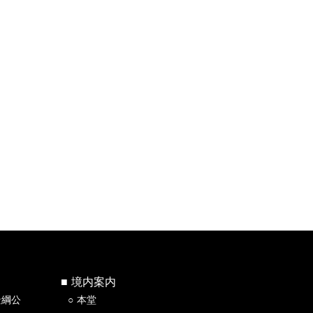
境内案内
景綱公
本堂