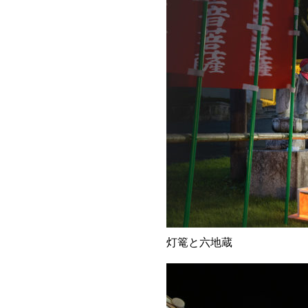
灯篭と六地蔵