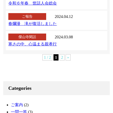
令和６年春 世話人会総会
2024.04.12
ご報告
春爛漫 滝が復活しました
2024.03.08
傑山寺閑話
寒さの中、心温まる親孝行
1 / 2
1
2
»
Categories
ご案内
(2)
一問一答
(3)