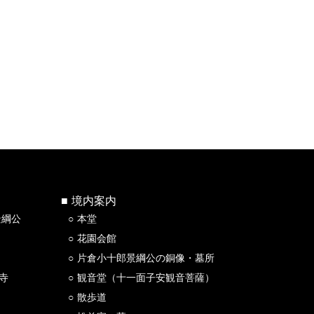
境内案内
景綱公
本堂
花園会館
片倉小十郎景綱公の銅像・墓所
寺
観音堂（十一面子安観音菩薩）
散歩道