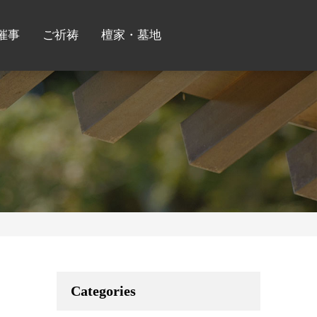
催事
ご祈祷
檀家・墓地
Categories