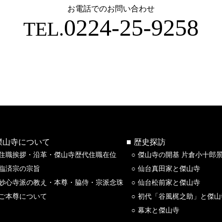
お電話でのお問い合わせ
0224-25-9258
TEL.
傑山寺について
歴史探訪
住職挨拶・沿革・傑山寺歴代住職在位
傑山寺の開基 片倉小十郎
臨済宗の宗旨
仙台真田家と傑山寺
妙心寺派の教え・本尊・脇侍・宗派念珠
仙台松前家と傑山寺
ご本尊について
初代「谷風梶之助」と傑山
幕末と傑山寺