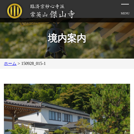
境内案内
ホーム
>
150928_015-1