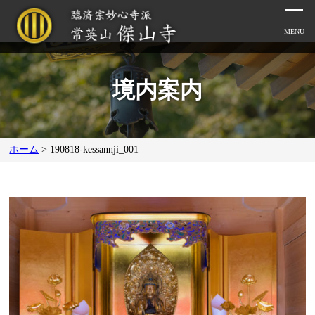
境内案内
ホーム
>
190818-kessannji_001